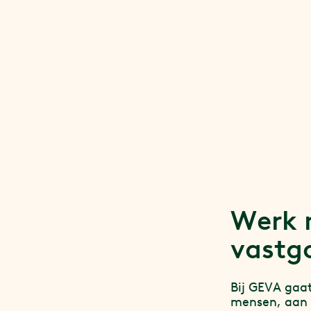
Werk 
vastg
Bij GEVA gaa
mensen, aan i