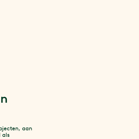
an
ojecten, aan
 als