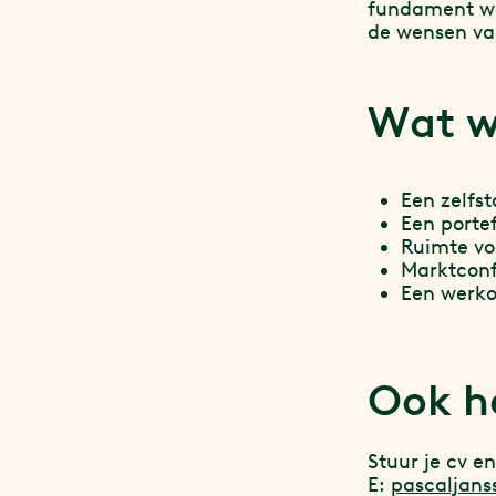
fundament we
de wensen van
Wat w
Een zelfs
Een porte
Ruimte vo
Marktconf
Een werko
Ook h
Stuur je cv e
E:
pascaljan