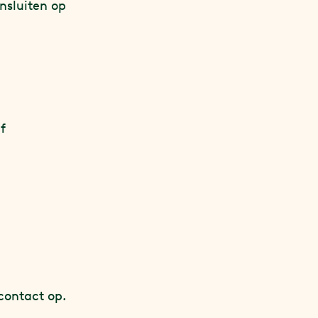
nsluiten op
f
contact op.